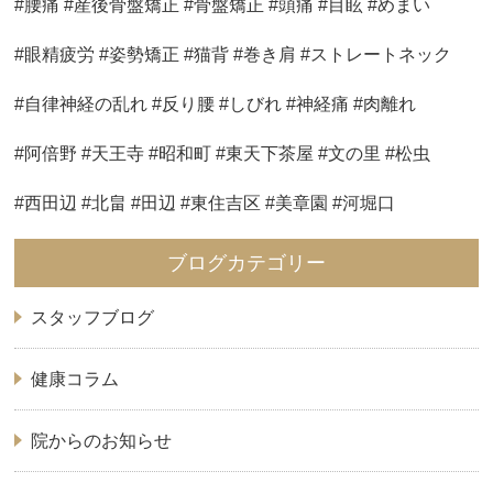
#腰痛 #産後骨盤矯正 #骨盤矯正 #頭痛 #目眩 #めまい
#眼精疲労 #姿勢矯正 #猫背 #巻き肩 #ストレートネック
#自律神経の乱れ #反り腰 #しびれ #神経痛 #肉離れ
#阿倍野 #天王寺 #昭和町 #東天下茶屋 #文の里 #松虫
#西田辺 #北畠 #田辺 #東住吉区 #美章園 #河堀口
ブログカテゴリー
スタッフブログ
健康コラム
院からのお知らせ