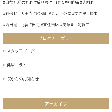
#自律神経の乱れ #反り腰 #しびれ #神経痛 #肉離れ
#阿倍野 #天王寺 #昭和町 #東天下茶屋 #文の里 #松虫
#西田辺 #北畠 #田辺 #東住吉区 #美章園 #河堀口
ブログカテゴリー
スタッフブログ
健康コラム
院からのお知らせ
アーカイブ