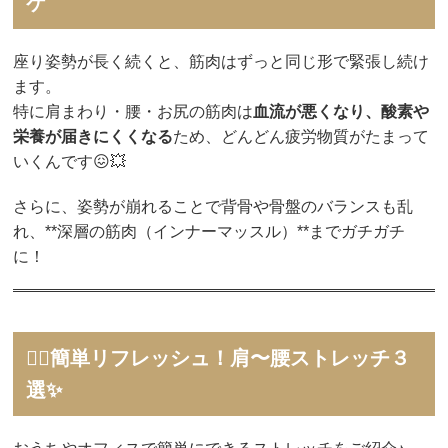
ケ
座り姿勢が長く続くと、筋肉はずっと同じ形で緊張し続け
ます。
特に肩まわり・腰・お尻の筋肉は
血流が悪くなり、酸素や
栄養が届きにくくなる
ため、どんどん疲労物質がたまって
いくんです😖💥
さらに、姿勢が崩れることで背骨や骨盤のバランスも乱
れ、**深層の筋肉（インナーマッスル）**までガチガチ
に！
🤸‍♀️簡単リフレッシュ！肩〜腰ストレッチ３
選✨