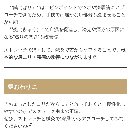
🔹 **鍼（はり）**は、ピンポイントでツボや深層筋にアプ
ローチできるため、手技では届かない部分も緩ませること
が可能！
🔹 **灸（きゅう）**で血流を促進し、冷えや痛みの原因に
なる“巡りの悪さ”も改善◎
ストレッチでほぐして、鍼灸で芯からケアすることで、
根
本的な肩こり・腰痛の改善につながります
😊
💬おわりに
「ちょっとしたコリだから…」と放っておくと、慢性化し
やすいのがデスクワーク由来の不調。
ぜひ、ストレッチと鍼灸で“深層”からアプローチしてみて
くださいね🌈