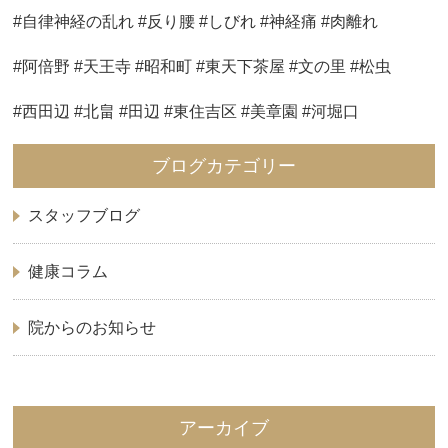
#自律神経の乱れ #反り腰 #しびれ #神経痛 #肉離れ
#阿倍野 #天王寺 #昭和町 #東天下茶屋 #文の里 #松虫
#西田辺 #北畠 #田辺 #東住吉区 #美章園 #河堀口
ブログカテゴリー
スタッフブログ
健康コラム
院からのお知らせ
アーカイブ