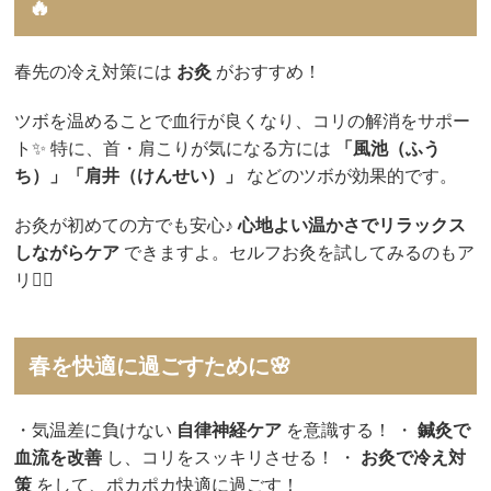
🔥
春先の冷え対策には
お灸
がおすすめ！
ツボを温めることで血行が良くなり、コリの解消をサポー
ト✨ 特に、首・肩こりが気になる方には
「風池（ふう
ち）」「肩井（けんせい）」
などのツボが効果的です。
お灸が初めての方でも安心♪
心地よい温かさでリラックス
しながらケア
できますよ。セルフお灸を試してみるのもア
リ🙆‍♀️
春を快適に過ごすために🌸
・気温差に負けない
自律神経ケア
を意識する！ ・
鍼灸で
血流を改善
し、コリをスッキリさせる！ ・
お灸で冷え対
策
をして、ポカポカ快適に過ごす！