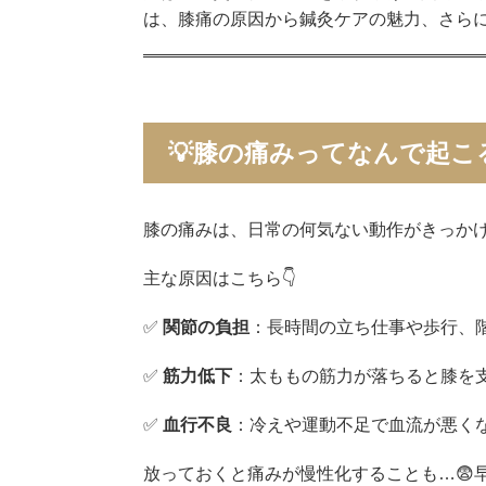
は、膝痛の原因から鍼灸ケアの魅力、さら
💡膝の痛みってなんで起こ
膝の痛みは、日常の何気ない動作がきっか
主な原因はこちら👇
✅
関節の負担
：長時間の立ち仕事や歩行、
✅
筋力低下
：太ももの筋力が落ちると膝を
✅
血行不良
：冷えや運動不足で血流が悪く
放っておくと痛みが慢性化することも…😨