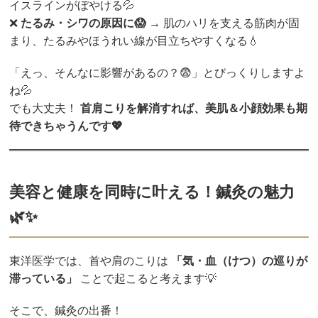
イスラインがぼやける💦
❌
たるみ・シワの原因に😱
→ 肌のハリを支える筋肉が固
まり、たるみやほうれい線が目立ちやすくなる💧
「えっ、そんなに影響があるの？😨」とびっくりしますよ
ね💦
でも大丈夫！
首肩こりを解消すれば、美肌＆小顔効果も期
待できちゃうんです💖
美容と健康を同時に叶える！鍼灸の魅力
🌿✨
東洋医学では、首や肩のこりは
「気・血（けつ）の巡りが
滞っている」
ことで起こると考えます💡
そこで、鍼灸の出番！