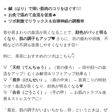
🔹
鍼（はり）で深い筋肉のコリをほぐす💆‍♀️
🔹
お灸で温めて血流を促進🔥
🔹
ツボ刺激でリラックス＆自律神経の調整🌸
首や肩まわりの血流が良くなることで、
顔色がパッと明る
くなり、肌の調子もアップ💖
さらに、目の疲れや頭痛、不
眠などの不調も改善しやすくなります😊✨
特に、美容におすすめのツボはこちら👇
💡
「天柱（てんちゅう）」
（首の後ろ） → 頭や顔への血
流をアップ✨ むくみ解消＆リフトアップ効果も！
💡
「肩井（けんせい）」
（肩の中央） → 首肩こりの特効
ツボ！血流が良くなり、顔色が明るくなる💖
💡
「合谷（ごうこく）」
（手の甲） → お肌のトラブル改
善＆ストレスケアに✨
「最近、肌の調子がいまいちかも…😢」というときは、ぜ