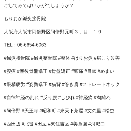
ごしてみてはいかがでしょうか？
もりおか鍼灸接骨院
大阪府大阪市阿倍野区阿倍野元町３丁目－１９
TEL：06-6654-6063
#鍼灸接骨院 #鍼灸整骨院 #整体 #はりお灸 #肩こり改善
#腰痛 #産後骨盤矯正 #骨盤矯正 #頭痛 #目眩 #めまい
#眼精疲労 #姿勢矯正 #猫背 #巻き肩 #ストレートネック
#自律神経の乱れ #反り腰 #しびれ #神経痛 #肉離れ
#阿倍野 #天王寺 #昭和町 #東天下茶屋 #文の里 #松虫
#西田辺 #北畠 #田辺 #東住吉区 #美章園 #河堀口