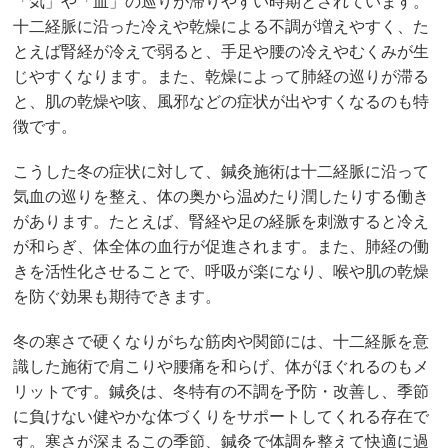
「気」や「血」の巡りが滞りやすい時期とされています。
十二経脈に沿った冷えや乾燥による不調が増えやすく、た
とえば腎経が冷えで弱ると、手足や腰の冷えやむくみが生
じやすくなります。また、乾燥によって肺経の巡りが滞る
と、肌の乾燥や咳、風邪などの症状が出やすくなるのも特
徴です。
こうした冬の症状に対して、鍼灸施術は十二経脈に沿って
気血の巡りを整え、体の奥から温めたり潤したりする働き
があります。たとえば、腎経や足の経脈を刺激すると冷え
が和らぎ、体全体の血行が促進されます。また、肺経の働
きを活性化させることで、呼吸が楽になり、喉や肌の乾燥
を防ぐ効果も期待できます。
冬の寒さで硬くなりがちな筋肉や関節には、十二経脈を意
識した施術で肩こりや腰痛を和らげ、体がほぐれるのもメ
リットです。鍼灸は、冬特有の不調を予防・改善し、季節
に負けない健やかな体づくりをサポートしてくれる存在で
す。寒さが深まるこの季節、鍼灸で体調を整えて快適に過