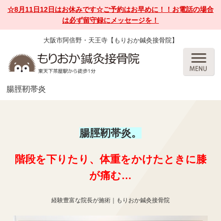
☆8月11日12日はお休みです☆ご予約はお早めに！！お電話の場合
は必ず留守録にメッセージを！
大阪市阿倍野・天王寺【もりおか鍼灸接骨院】
腸脛靭帯炎
腸脛靭帯炎。
階段を下りたり、体重をかけたときに膝
が痛む…
経験豊富な院長が施術｜もりおか鍼灸接骨院