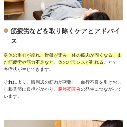
筋疲労などを取り除くケアとアドバイ
ス
身体の重心が崩れ、骨盤が歪み、体の筋肉が固くなる。ま
た筋疲労や筋力不足など
、
体のバランスが乱れる
ことで、
各症状が生じてきます。
それにより、膝周辺の筋肉が緊張し、血行不良を引きおこ
し膝関節に負担がかかり、
腸脛靭帯炎
の発生につながって
います。